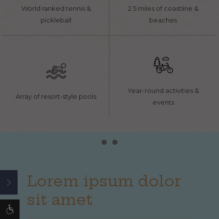
World ranked tennis &
2.5 miles of coastline &
pickleball
beaches
Year-round activities &
Array of resort-style pools
events
Item 1
Item 2
Lorem ipsum dolor
Open
sit amet